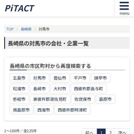
PiTACT
menu
TOP
長崎県
対馬市
長崎県の対馬市の会社・企業一覧
長崎県の市区町村から再度検索する
五島市
対馬市
雲仙市
平戸市
諫早市
松浦市
長崎市
大村市
西彼杵郡長与町
壱岐市
東彼杵郡波佐見町
佐世保市
島原市
南島原市
西海市
西彼杵郡時津町
1～100件／全125件
前へ
1
2
次へ