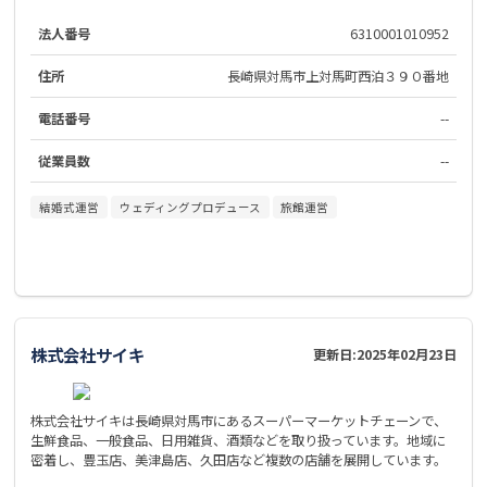
法人番号
6310001010952
住所
長崎県対馬市上対馬町西泊３９０番地
電話番号
--
従業員数
--
結婚式運営
ウェディングプロデュース
旅館運営
株式会社サイキ
更新日:
2025年02月23日
株式会社サイキは長崎県対馬市にあるスーパーマーケットチェーンで、
生鮮食品、一般食品、日用雑貨、酒類などを取り扱っています。地域に
密着し、豊玉店、美津島店、久田店など複数の店舗を展開しています。