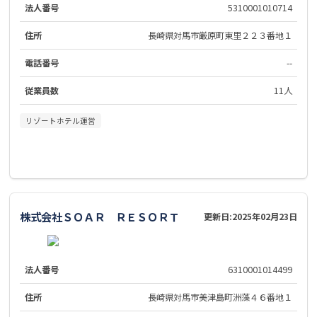
法人番号
5310001010714
住所
長崎県対馬市厳原町東里２２３番地１
電話番号
--
従業員数
11人
リゾートホテル運営
株式会社ＳＯＡＲ ＲＥＳＯＲＴ
更新日:
2025年02月23日
法人番号
6310001014499
住所
長崎県対馬市美津島町洲藻４６番地１