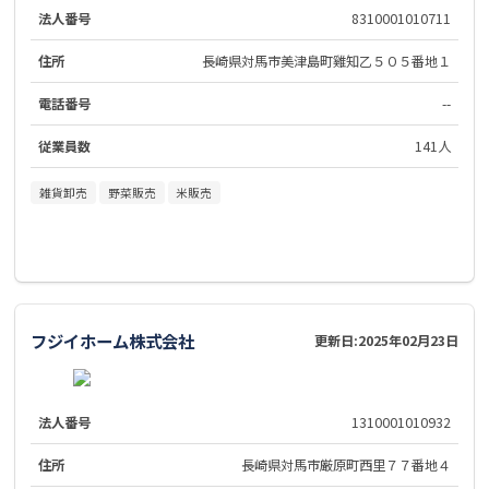
法人番号
8310001010711
住所
長崎県対馬市美津島町雞知乙５０５番地１
電話番号
--
従業員数
141人
雑貨卸売
野菜販売
米販売
フジイホーム株式会社
更新日:
2025年02月23日
法人番号
1310001010932
住所
長崎県対馬市厳原町西里７７番地４