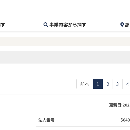
探す
事業内容から探す
都
前へ
1
2
3
4
更新日:
20
法人番号
5040