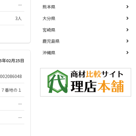
--
熊本県
3人
大分県
宮崎県
鹿児島県
沖縄県
25年02月25日
002086048
２７番地の１
--
--