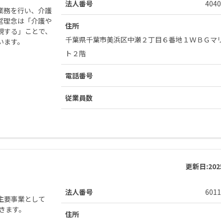
法人番号
4040
業務を行い、介護
営理念は「介護や
住所
現する」ことで、
千葉県千葉市美浜区中瀬２丁目６番地１ＷＢＧマ
います。
ト２階
電話番号
従業員数
更新日:
20
法人番号
6011
主要事業として
きます。
住所