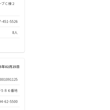
ーブＣ棟２
7-451-5526
8人
25年02月25日
001091125
野５８６番地
94-62-5500