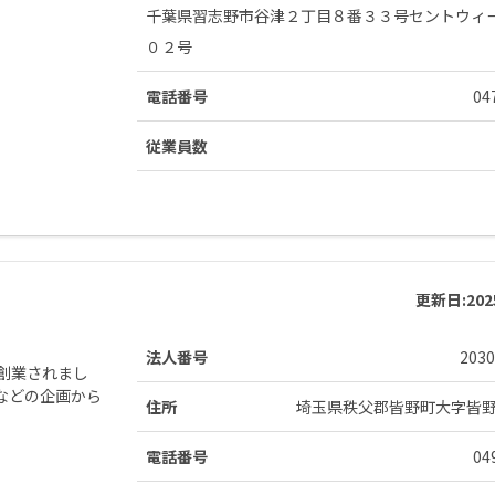
千葉県習志野市谷津２丁目８番３３号セントウィ
０２号
電話番号
04
従業員数
更新日:
20
法人番号
2030
創業されまし
などの企画から
住所
埼玉県秩父郡皆野町大字皆
電話番号
04