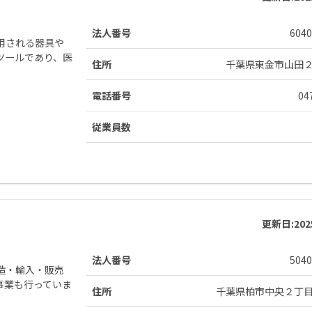
法人番号
6040
用される器具や
ツールであり、医
住所
千葉県東金市山田
電話番号
04
従業員数
更新日:
20
法人番号
5040
造・輸入・販売
事業も行っていま
住所
千葉県柏市中央２丁