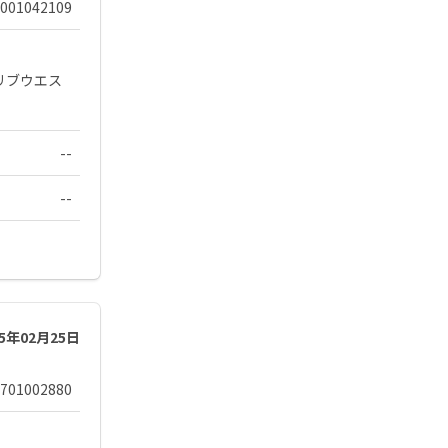
001042109
リブウエス
--
--
25年02月25日
701002880