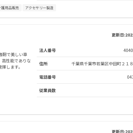
介護用品販売
アクセサリー製造
更新日:
20
法人番号
4040
強靭で美しい車
、高性能でありな
住所
千葉県千葉市若葉区中田町２１
発揮します。
電話番号
04
従業員数
更新日:
20