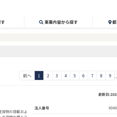
探す
事業内容から探す
都
前へ
1
2
3
4
5
6
7
8
9
...
更新日:
20
法人番号
9040
空貨物の搭載およ
への貨物の積み込