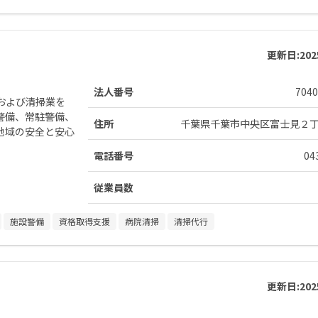
更新日:
20
法人番号
7040
および清掃業を
警備、常駐警備、
住所
千葉県千葉市中央区富士見２
地域の安全と安心
電話番号
04
従業員数
施設警備
資格取得支援
病院清掃
清掃代行
更新日:
20