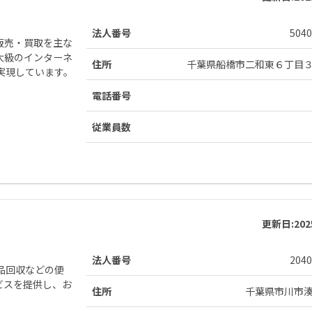
法人番号
5040
販売・買取を主な
大級のインターネ
住所
千葉県船橋市二和東６丁目
実現しています。
電話番号
従業員数
更新日:
20
法人番号
2040
品回収などの便
ビスを提供し、お
住所
千葉県市川市