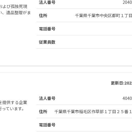
法人番号
2040
および孤独死現
い、遺品整理がま
住所
千葉県千葉市中央区都町１丁
電話番号
従業員数
更新日:
20
法人番号
4040
を提供する企業
行っています。
住所
千葉県千葉市稲毛区作草部１丁目２５番
電話番号