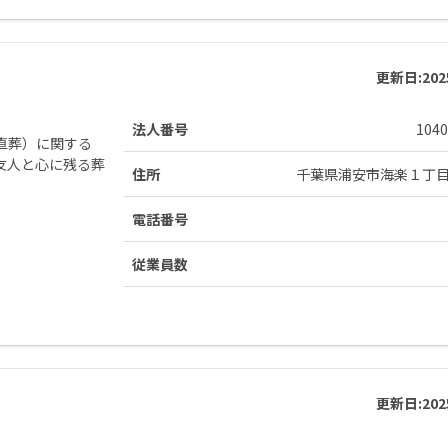
更新日:
20
法人番号
1040
直葬）に関する
友人と心に残る葬
住所
千葉県浦安市海楽１丁
電話番号
従業員数
更新日:
20