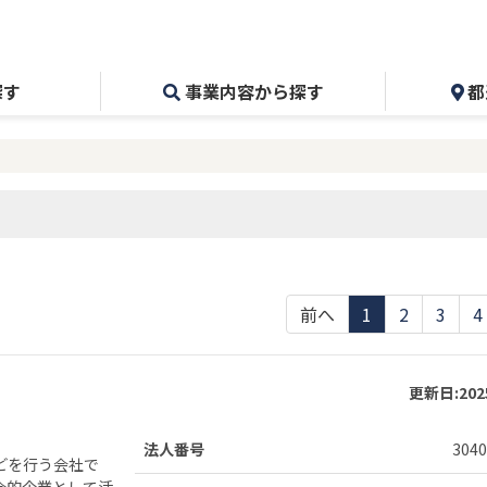
探す
事業内容から探す
都
前へ
1
2
3
4
更新日:
20
法人番号
3040
どを行う会社で
会的企業として活