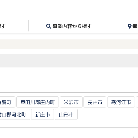
探す
事業内容から探す
都
白鷹町
東田川郡庄内町
米沢市
長井市
寒河江市
村山郡河北町
新庄市
山形市