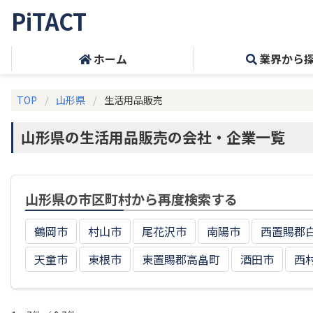
PiTACT
ホーム
業界から
TOP
山形県
生活用品販売
山形県の生活用品販売の会社・企業一覧
山形県の市区町村から再度検索する
鶴岡市
村山市
尾花沢市
南陽市
西置賜郡
天童市
東根市
東置賜郡高畠町
酒田市
西