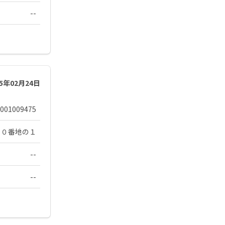
--
25年02月24日
001009475
８０番地の１
--
--