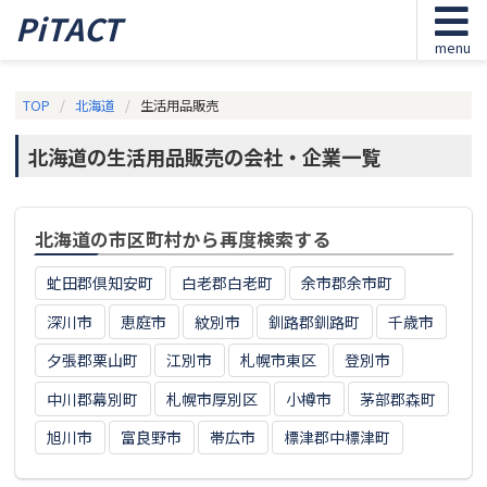
PiTACT
menu
TOP
北海道
生活用品販売
北海道の生活用品販売の会社・企業一覧
北海道の市区町村から再度検索する
虻田郡倶知安町
白老郡白老町
余市郡余市町
深川市
恵庭市
紋別市
釧路郡釧路町
千歳市
夕張郡栗山町
江別市
札幌市東区
登別市
中川郡幕別町
札幌市厚別区
小樽市
茅部郡森町
旭川市
富良野市
帯広市
標津郡中標津町