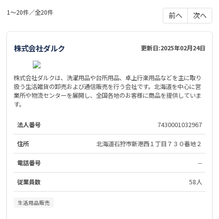
1～20件／全20件
前へ
次へ
株式会社ダルク
更新日:
2025年02月24日
株式会社ダルクは、洗濯用品や台所用品、卓上行楽用品などを主に取り
扱う生活雑貨の卸売および通信販売を行う会社です。北海道を中心に営
業所や物流センターを展開し、全国各地のお客様に商品を提供していま
す。
法人番号
7430001032967
住所
北海道石狩市新港西１丁目７３０番地２
電話番号
--
従業員数
58人
生活用品販売