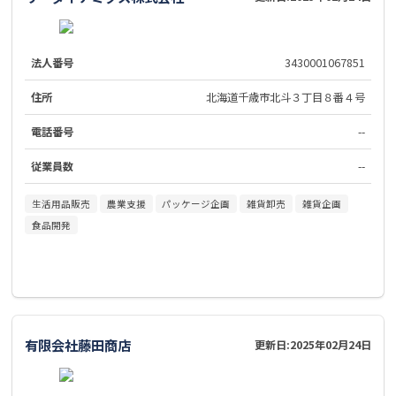
法人番号
3430001067851
住所
北海道千歳市北斗３丁目８番４号
電話番号
--
従業員数
--
生活用品販売
農業支援
パッケージ企画
雑貨卸売
雑貨企画
食品開発
有限会社藤田商店
更新日:
2025年02月24日