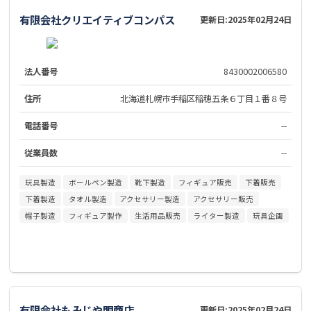
有限会社クリエイティブコンパス
更新日:
2025年02月24日
法人番号
8430002006580
住所
北海道札幌市手稲区稲穂五条６丁目１番８号
電話番号
--
従業員数
--
玩具製造
ボールペン製造
靴下製造
フィギュア販売
下着販売
下着製造
タオル製造
アクセサリー製造
アクセサリー販売
帽子製造
フィギュア製作
生活用品販売
ライター製造
玩具企画
有限会社もみじや明商店
更新日:
2025年02月24日