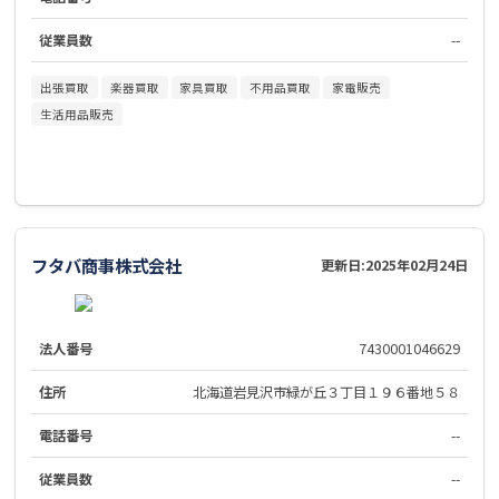
従業員数
--
出張買取
楽器買取
家具買取
不用品買取
家電販売
生活用品販売
フタバ商事株式会社
更新日:
2025年02月24日
法人番号
7430001046629
住所
北海道岩見沢市緑が丘３丁目１９６番地５８
電話番号
--
従業員数
--