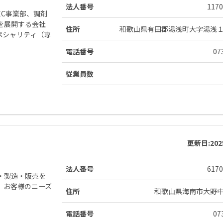
法人番号
1170
C事業部、調剤
を展開する会社
住所
和歌山県有田郡湯浅町大字湯浅
ペシャリティ（専
電話番号
07
従業員数
更新日:
20
法人番号
6170
・製造・販売を
、お客様のニーズ
住所
和歌山県海南市大野
電話番号
07