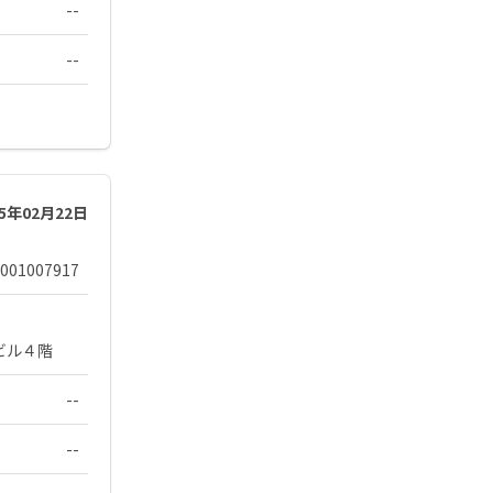
--
--
25年02月22日
001007917
ビル４階
--
--