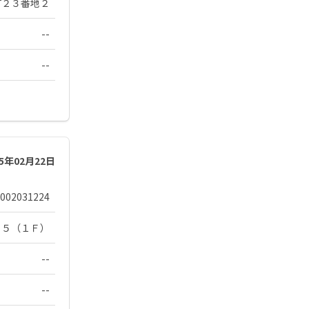
町２３番地２
--
--
25年02月22日
002031224
２５（１Ｆ）
--
--