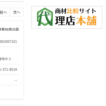
前へ
次へ
25年02月22日
002007101
番地の３
5-371-8519
--