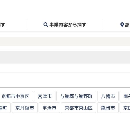
探す
事業内容から探す
都
京都市中京区
宮津市
与謝郡与謝野町
八幡市
南
華町
京丹後市
宇治市
京都市東山区
亀岡市
京