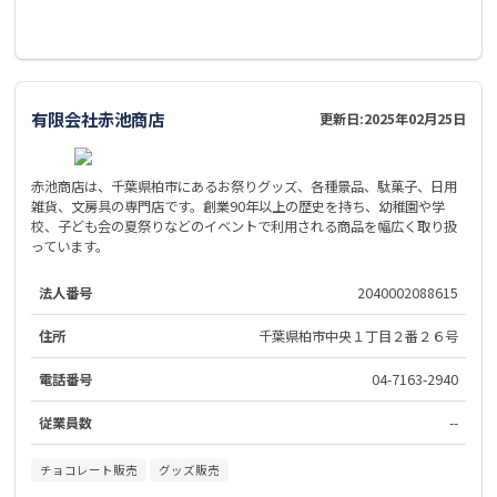
有限会社赤池商店
更新日:
2025年02月25日
赤池商店は、千葉県柏市にあるお祭りグッズ、各種景品、駄菓子、日用
雑貨、文房具の専門店です。創業90年以上の歴史を持ち、幼稚園や学
校、子ども会の夏祭りなどのイベントで利用される商品を幅広く取り扱
っています。
法人番号
2040002088615
住所
千葉県柏市中央１丁目２番２６号
電話番号
04-7163-2940
従業員数
--
チョコレート販売
グッズ販売