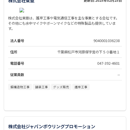
株式会社東亜
更新日:
2025年02月25日
株式会社東亜は、護岸工事や電気通信工事を主な事業とする会社です。
その他にも水中マイクやボーンマイクなどの特殊製品も提供していま
す。
法人番号
9040001036238
住所
千葉県松戸市河原塚字宮の下５０番地１
電話番号
047-392-4601
従業員数
--
鋼構造物工事
舗装工事
グッズ販売
護岸工事
株式会社ジャパンボウリングプロモーション