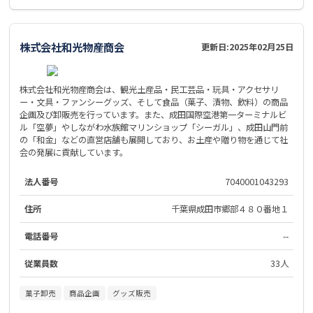
株式会社和光物産商会
更新日:
2025年02月25日
株式会社和光物産商会は、観光土産品・民工芸品・玩具・アクセサリ
ー・文具・ファンシーグッズ、そして食品（菓子、漬物、飲料）の商品
企画及び卸販売を行っています。また、成田国際空港第一ターミナルビ
ル「空夢」やしながわ水族館マリンショップ「シーガル」、成田山門前
の「和金」などの直営店舗も展開しており、お土産や贈り物を通じて社
会の発展に貢献しています。
法人番号
7040001043293
住所
千葉県成田市郷部４８０番地１
電話番号
--
従業員数
33人
菓子卸売
商品企画
グッズ販売