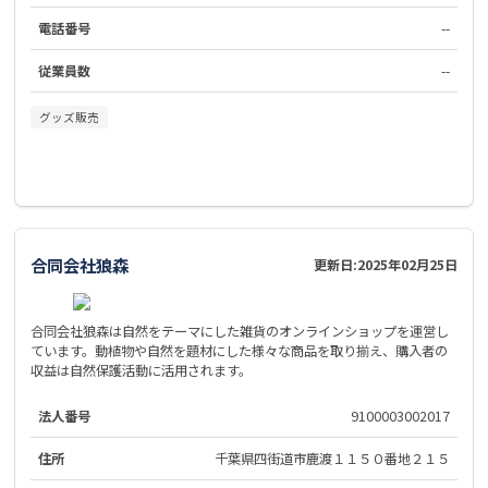
電話番号
--
従業員数
--
グッズ販売
合同会社狼森
更新日:
2025年02月25日
合同会社狼森は自然をテーマにした雑貨のオンラインショップを運営し
ています。動植物や自然を題材にした様々な商品を取り揃え、購入者の
収益は自然保護活動に活用されます。
法人番号
9100003002017
住所
千葉県四街道市鹿渡１１５０番地２１５