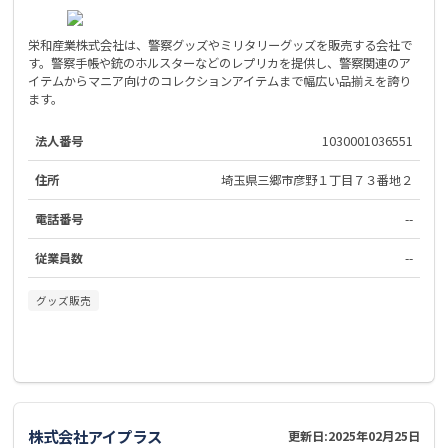
栄和産業株式会社は、警察グッズやミリタリーグッズを販売する会社で
す。警察手帳や銃のホルスターなどのレプリカを提供し、警察関連のア
イテムからマニア向けのコレクションアイテムまで幅広い品揃えを誇り
ます。
法人番号
1030001036551
住所
埼玉県三郷市彦野１丁目７３番地２
電話番号
--
従業員数
--
グッズ販売
株式会社アイプラス
更新日:
2025年02月25日