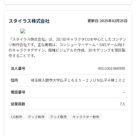
スタイラス株式会社
更新日:
2025年02月25日
「スタイラス株式会社」は、2D/3DキャラクタCGを中心としたコンテン
ツ制作会社です。主な業務は、コンシューマーゲーム・SNSゲーム向け
のキャラクタデザイン、版権ビジュアルの作成、3Dモデリングを受託製
作することです。
法人番号
9011001066995
住所
埼玉県入間市大字仏子１６８５－２ＪＵＮ仏子Ａ棟１０２
電話番号
--
従業員数
7人
CG制作
グッズ制作
グッズ販売
キャラクター制作