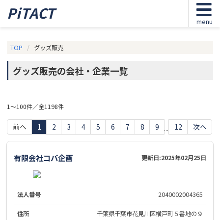
PiTACT
menu
TOP
グッズ販売
グッズ販売の会社・企業一覧
1～100件／全1198件
前へ
1
2
3
4
5
6
7
8
9
12
次へ
...
有限会社コバ企画
更新日:
2025年02月25日
法人番号
2040002004365
住所
千葉県千葉市花見川区横戸町５番地の９