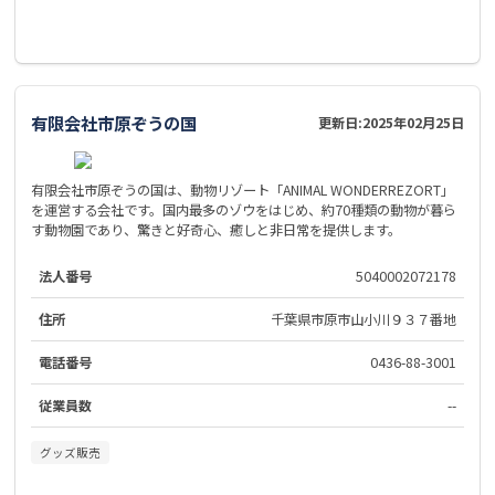
有限会社市原ぞうの国
更新日:
2025年02月25日
有限会社市原ぞうの国は、動物リゾート「ANIMAL WONDERREZORT」
を運営する会社です。国内最多のゾウをはじめ、約70種類の動物が暮ら
す動物園であり、驚きと好奇心、癒しと非日常を提供します。
法人番号
5040002072178
住所
千葉県市原市山小川９３７番地
電話番号
0436-88-3001
従業員数
--
グッズ販売