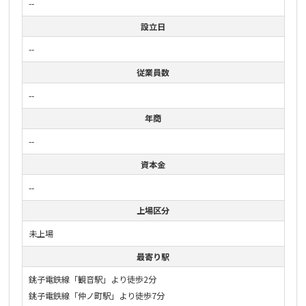
--
設立日
--
従業員数
--
年商
--
資本金
--
上場区分
未上場
最寄り駅
銚子電鉄線「観音駅」より徒歩2分
銚子電鉄線「仲ノ町駅」より徒歩7分