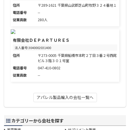
住所
〒289-1621 千葉県山武郡芝山町牧野３２４番地１
電話番号
--
従業員数
280人
有限会社ＤＥＰＡＲＴＵＲＥＳ
法人番号:3040002031400
住所
〒273-0005 千葉県船橋市本町２丁目３番２号西尾
ビル３階３０１号室
電話番号
047-410-0802
従業員数
--
アパレル製品輸入の会社一覧へ
カテゴリーから会社を探す
家電販売
サプリメント販売