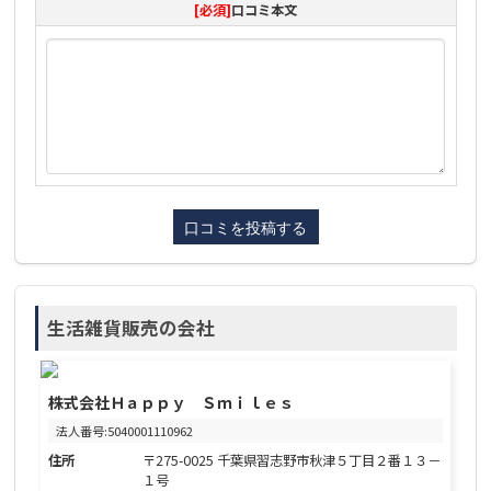
[必須]
口コミ本文
生活雑貨販売の会社
株式会社Ｈａｐｐｙ Ｓｍｉｌｅｓ
法人番号:5040001110962
住所
〒275-0025 千葉県習志野市秋津５丁目２番１３－
１号