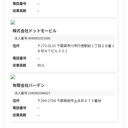
電話番号
--
従業員数
--
株式会社ドットモービル
法人番号:4040001031680
住所
〒272-0133 千葉県市川市行徳駅前１丁目２６番１
６号ＮＴビル３０１
電話番号
--
従業員数
90人
有限会社バーデン
法人番号:2040002086627
住所
〒289-2704 千葉県旭市上永井８７５番地
電話番号
--
従業員数
--