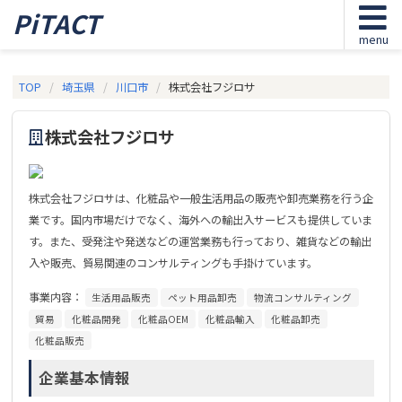
PiTACT
menu
TOP
埼玉県
川口市
株式会社フジロサ
株式会社フジロサ
株式会社フジロサは、化粧品や一般生活用品の販売や卸売業務を行う企
業です。国内市場だけでなく、海外への輸出入サービスも提供していま
す。また、受発注や発送などの運営業務も行っており、雑貨などの輸出
入や販売、貿易関連のコンサルティングも手掛けています。
事業内容：
生活用品販売
ペット用品卸売
物流コンサルティング
貿易
化粧品開発
化粧品OEM
化粧品輸入
化粧品卸売
化粧品販売
企業基本情報