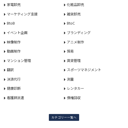
家電卸売
化粧品卸売
マーケティング支援
雑貨卸売
BtoB
BtoC
イベント企画
ブランディング
映像制作
アニメ制作
動画制作
貿易
マンション管理
賃貸管理
翻訳
スポーツマネジメント
決済代行
測量
健康診断
レンタカー
看護師派遣
債権回収
カテゴリー一覧へ