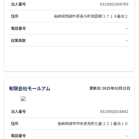
法人番号
6310001004789
住所
長崎県西彼杵郡長与町高田郷３７１９番地２
電話番号
--
従業員数
--
有限会社モールアム
更新日:
2025年02月23日
法人番号
9310002016442
住所
長崎県諫早市多良見町化屋３２１番地１８
電話番号
--