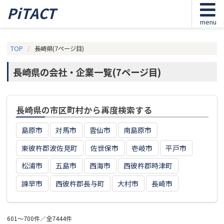
PiTACT
menu
TOP
長崎県(7ページ目)
長崎県の会社・企業一覧(7ページ目)
長崎県の市区町村から再度検索する
島原市
対馬市
雲仙市
南島原市
東彼杵郡波佐見町
佐世保市
壱岐市
平戸市
松浦市
五島市
西海市
西彼杵郡時津町
諫早市
西彼杵郡長与町
大村市
長崎市
601～700件／全7444件