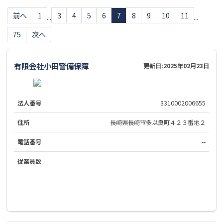
前へ
1
3
4
5
6
7
8
9
10
11
...
...
75
次へ
有限会社小田警備保障
更新日:
2025年02月23日
法人番号
3310002006655
住所
長崎県長崎市多以良町４２３番地２
電話番号
--
従業員数
--