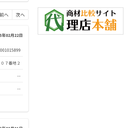
前へ
次へ
25年02月22日
001015899
３０７番地２
--
--