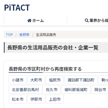
PiTACT
ホーム
業界から
TOP
長野県
生活用品販売
長野県の生活用品販売の会社・企業一覧
長野県の市区町村から再度検索する
小諸市
大町市
塩尻市
諏訪郡下諏訪町
駒
北安曇郡白馬村
佐久市
埴科郡坂城町
岡谷市
松本市
伊那市
上田市