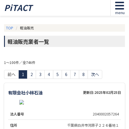
PiTACT
menu
TOP
軽油販売
軽油販売業者一覧
1～100件／全746件
前へ
1
2
3
4
5
6
7
8
次へ
有限会社小林石油
更新日:
2025年02月25日
法人番号
2040002057264
住所
千葉県白井市河原子２２６番地１