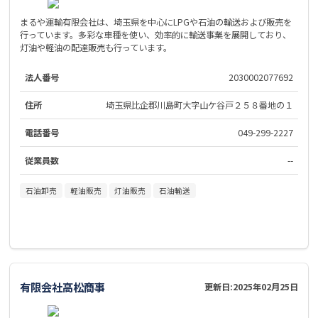
まるや運輸有限会社は、埼玉県を中心にLPGや石油の輸送および販売を
行っています。多彩な車種を使い、効率的に輸送事業を展開しており、
灯油や軽油の配達販売も行っています。
法人番号
2030002077692
住所
埼玉県比企郡川島町大字山ケ谷戸２５８番地の１
電話番号
049-299-2227
従業員数
--
石油卸売
軽油販売
灯油販売
石油輸送
有限会社高松商事
更新日:
2025年02月25日