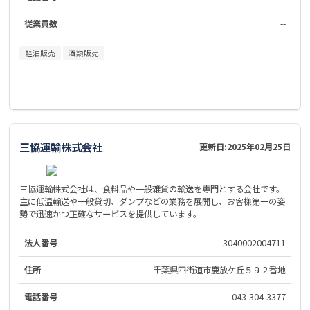
従業員数
--
軽油販売
酒類販売
三協運輸株式会社
更新日:
2025年02月25日
三協運輸株式会社は、食料品や一般雑貨の輸送を専門とする会社です。
主に低温輸送や一般貸切、ダンプなどの業務を展開し、お客様第一の姿
勢で迅速かつ正確なサービスを提供しています。
法人番号
3040002004711
住所
千葉県四街道市鹿放ケ丘５９２番地
電話番号
043-304-3377