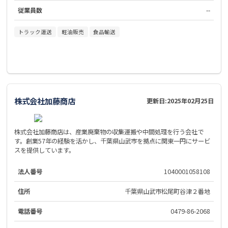
従業員数
--
トラック運送
軽油販売
食品輸送
株式会社加藤商店
更新日:
2025年02月25日
株式会社加藤商店は、産業廃棄物の収集運搬や中間処理を行う会社で
す。創業57年の経験を活かし、千葉県山武市を拠点に関東一円にサービ
スを提供しています。
法人番号
1040001058108
住所
千葉県山武市松尾町谷津２番地
電話番号
0479-86-2068