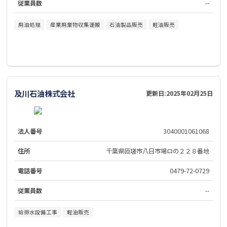
従業員数
--
廃油処理
産業廃棄物収集運搬
石油製品販売
軽油販売
及川石油株式会社
更新日:
2025年02月25日
法人番号
3040001061068
住所
千葉県匝瑳市八日市場ロの２２８番地
電話番号
0479-72-0729
従業員数
--
給排水設備工事
軽油販売