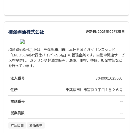
梅澤礦油株式会社
更新日:
2025年02月25日
梅澤礦油株式会社は、千葉県市川市に本社を置くガソリンスタンド
「ENEOSEnejet行徳バイパスSS店」の管理企業です。自動車関連サービ
スを提供し、ガソリンや軽油の販売、洗車、車検、整備、板金塗装など
を行っています。
法人番号
8040001025695
住所
千葉県市川市富浜３丁目１番２６号
電話番号
--
従業員数
--
灯油販売
軽油販売