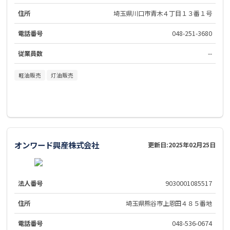
住所
埼玉県川口市青木４丁目１３番１号
電話番号
048-251-3680
従業員数
--
軽油販売
灯油販売
オンワード興産株式会社
更新日:
2025年02月25日
法人番号
9030001085517
住所
埼玉県熊谷市上恩田４８５番地
電話番号
048-536-0674