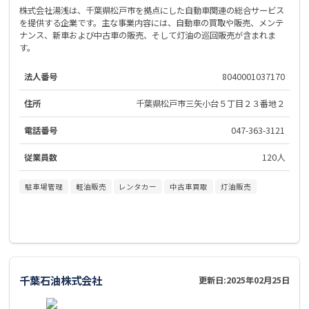
株式会社湯浅は、千葉県松戸市を拠点にした自動車関連の総合サービス
を提供する企業です。主な事業内容には、自動車の買取や販売、メンテ
ナンス、新車および中古車の販売、そして灯油の巡回販売が含まれま
す。
法人番号
8040001037170
住所
千葉県松戸市三矢小台５丁目２３番地２
電話番号
047-363-3121
従業員数
120人
駐車場管理
軽油販売
レンタカー
中古車買取
灯油販売
千葉石油株式会社
更新日:
2025年02月25日