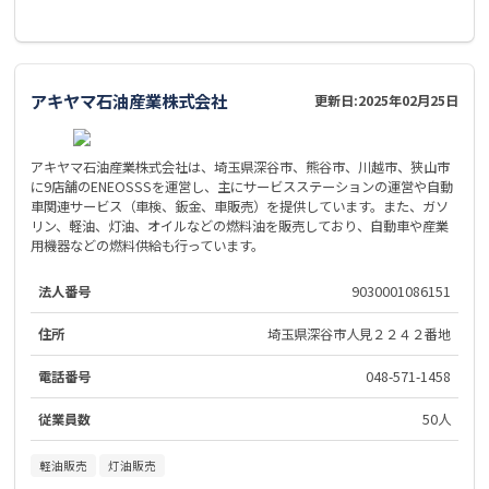
アキヤマ石油産業株式会社
更新日:
2025年02月25日
アキヤマ石油産業株式会社は、埼玉県深谷市、熊谷市、川越市、狭山市
に9店舗のENEOSSSを運営し、主にサービスステーションの運営や自動
車関連サービス（車検、鈑金、車販売）を提供しています。また、ガソ
リン、軽油、灯油、オイルなどの燃料油を販売しており、自動車や産業
用機器などの燃料供給も行っています。
法人番号
9030001086151
住所
埼玉県深谷市人見２２４２番地
電話番号
048-571-1458
従業員数
50人
軽油販売
灯油販売