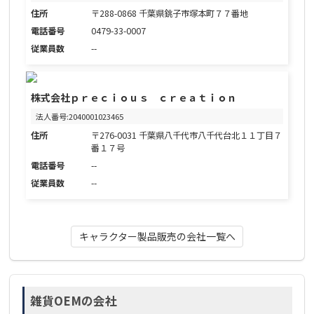
住所
〒288-0868 千葉県銚子市塚本町７７番地
電話番号
0479-33-0007
従業員数
--
株式会社ｐｒｅｃｉｏｕｓ ｃｒｅａｔｉｏｎ
法人番号:2040001023465
住所
〒276-0031 千葉県八千代市八千代台北１１丁目７
番１７号
電話番号
--
従業員数
--
キャラクター製品販売の会社一覧へ
雑貨OEMの会社