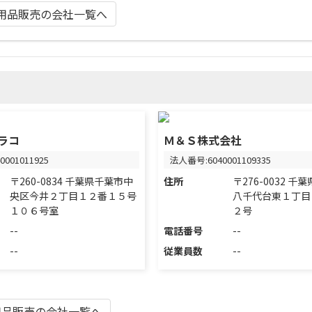
用品販売の会社一覧へ
ラコ
Ｍ＆Ｓ株式会社
001011925
法人番号:6040001109335
〒260-0834 千葉県千葉市中
住所
〒276-0032 
央区今井２丁目１２番１５号
八千代台東１丁目
１０６号室
２号
--
電話番号
--
--
従業員数
--
用品販売の会社一覧へ