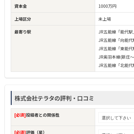
資本金
1000万円
上場区分
未上場
最寄り駅
JR五能線「能代駅
JR五能線「向能代
JR五能線「東能代
JR奥羽本線(新庄
JR五能線「北能代
株式会社テラタの評判・口コミ
[必須]
投稿者との関係性
[必須]
評価（星）