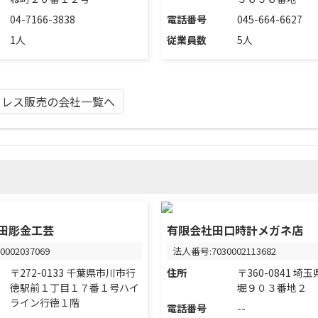
04-7166-3838
電話番号
045-664-6627
1人
従業員数
5人
クレス販売の会社一覧へ
田彫金工芸
有限会社田口時計メガネ店
002037069
法人番号:7030002113682
〒272-0133 千葉県市川市行
住所
〒360-0841 
徳駅前１丁目１７番１号ハイ
堀９０３番地２
ライン行徳１階
電話番号
--