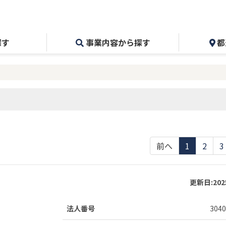
探す
事業内容から探す
都
前へ
1
2
3
更新日:
20
法人番号
3040