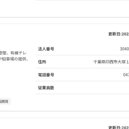
更新日:
20
法人番号
3040
管理、有線テレ
や駐車場の提供、
住所
千葉県印西市大塚
電話番号
04
従業員数
設開発
更新日:
20