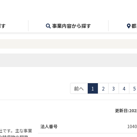
探す
事業内容から探す
都
前へ
1
2
3
4
5
更新日:
20
法人番号
1040
社です。主な事業
や特産物の開発