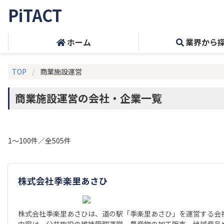
PiTACT
ホーム
業界から
TOP
商業施設運営
商業施設運営の会社・企業一覧
1～100件／全505件
株式会社季楽里あさひ
株式会社季楽里あさひは、道の駅「季楽里あさひ」を運営する会
内容は、公共施設の維持管理運営、農産物の加工販売、地域産品