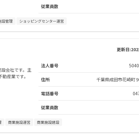
従業員数
施設管理
ショッピングセンター運営
更新日:
20
法人番号
5040
建設会社です。主
不動産業です。
住所
千葉県成田市花崎町
電話番号
04
従業員数
理
商業施設運営
商業施設建設