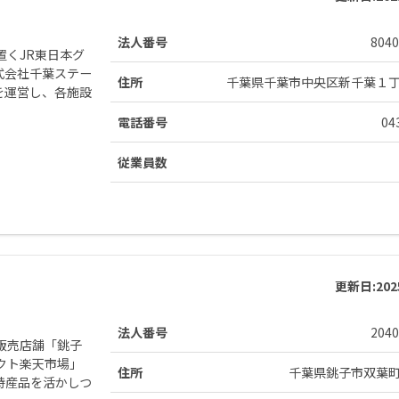
法人番号
8040
くJR東日本グ
式会社千葉ステー
住所
千葉県千葉市中央区新千葉１
を運営し、各施設
電話番号
04
従業員数
更新日:
20
法人番号
2040
販売店舗「銚子
クト楽天市場」
住所
千葉県銚子市双葉
特産品を活かしつ