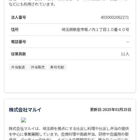
などにも利用されています。
法人番号
4030002062271
住所
埼玉県新座市堀ノ内１丁目１０番４０号
電話番号
--
従業員数
11人
弁当製造
弁当販売
寿司宅配
株式会社マルイ
更新日:
2025年02月25日
株式会社マルイは、埼玉県を拠点にする仕出し料理や仕出し弁当の提供
を中心に事業展開しています。会席料理や高級弁当、研修や会議用の御
弁当、パーティーの仕出し、イベントの模擬店など、様々なニーズに合