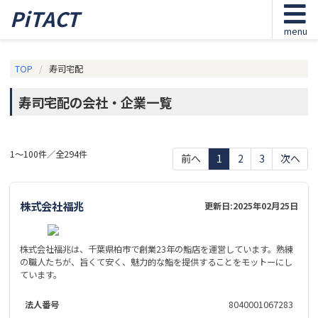
PiTACT
menu
TOP
寿司宅配
寿司宅配の会社・企業一覧
1～100件／全294件
前へ
1
2
3
次へ
株式会社福兆
更新日:
2025年02月25日
株式会社福兆は、千葉県柏市で創業23年の鮨店を運営しています。熟練
の職人たちが、旨くて安く、魅力的な鮨を提供することをモットーにし
ています。
法人番号
8040001067283