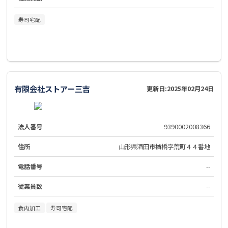
寿司宅配
有限会社ストアー三吉
更新日:
2025年02月24日
法人番号
9390002008366
住所
山形県酒田市楢橋字荒町４４番地
電話番号
--
従業員数
--
食肉加工
寿司宅配