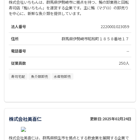
株式会社いちもんは、群馬県伊勢崎市に拠点を持つ、鮪の卸業務と回転
寿司店「鮨いちもん」を運営する企業です。主に鮪（マグロ）の卸売り
を中心に、新鮮な魚介類を提供しています。
法人番号
2220001023059
住所
群馬県伊勢崎市昭和町１８５８番地１７
電話番号
--
従業員数
250人
寿司宅配
魚介類卸売
水産物卸売
株式会社美喜仁
更新日:
2025年02月24日
株式会社美喜仁は、群馬県桐生市を拠点とする飲食業を展開する企業で