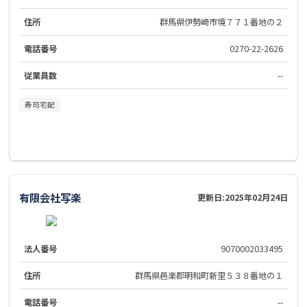
住所
群馬県伊勢崎市境７７１番地の２
電話番号
0270-22-2626
従業員数
--
寿司宅配
有限会社写楽
更新日:
2025年02月24日
法人番号
9070002033495
住所
群馬県邑楽郡明和町新里５３８番地の１
電話番号
--