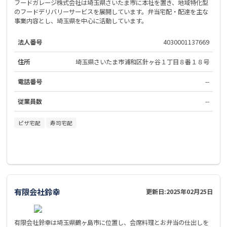
フードガレージ株式会社は埼玉県さいたま市に本社を置き、地域特化型
のフードデリバリーサービスを展開しています。弁当宅配・配達を主な
事業内容とし、埼玉県を中心に活動しています。
法人番号
4030001137669
住所
埼玉県さいたま市浦和区針ヶ谷１丁目８番１８号
電話番号
--
従業員数
--
ピザ宅配
寿司宅配
有限会社鈴幸
更新日:
2025年02月25日
有限会社鈴幸は埼玉県鶴ヶ島市に位置し、会席料理とお弁当の仕出しを