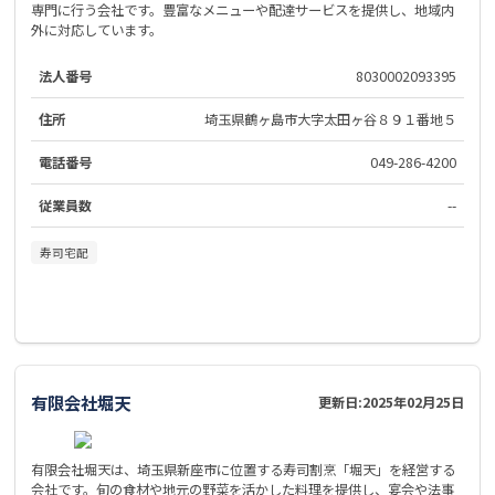
専門に行う会社です。豊富なメニューや配達サービスを提供し、地域内
外に対応しています。
法人番号
8030002093395
住所
埼玉県鶴ヶ島市大字太田ヶ谷８９１番地５
電話番号
049-286-4200
従業員数
--
寿司宅配
有限会社堀天
更新日:
2025年02月25日
有限会社堀天は、埼玉県新座市に位置する寿司割烹「堀天」を経営する
会社です。旬の食材や地元の野菜を活かした料理を提供し、宴会や法事