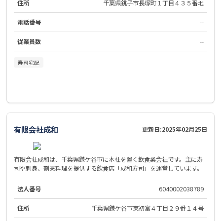
住所
千葉県銚子市長塚町１丁目４３５番地
電話番号
--
従業員数
--
寿司宅配
有限会社成和
更新日:
2025年02月25日
有限会社成和は、千葉県鎌ケ谷市に本社を置く飲食業会社です。主に寿
司や刺身、割烹料理を提供する飲食店「成和寿司」を運営しています。
法人番号
6040002038789
住所
千葉県鎌ケ谷市東初富４丁目２９番１４号