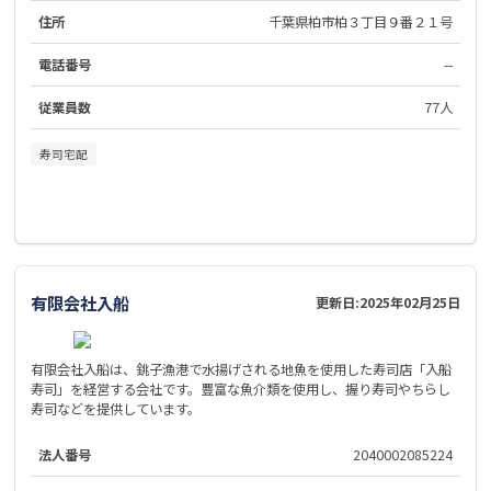
住所
千葉県柏市柏３丁目９番２１号
電話番号
--
従業員数
77人
寿司宅配
有限会社入船
更新日:
2025年02月25日
有限会社入船は、銚子漁港で水揚げされる地魚を使用した寿司店「入船
寿司」を経営する会社です。豊富な魚介類を使用し、握り寿司やちらし
寿司などを提供しています。
法人番号
2040002085224