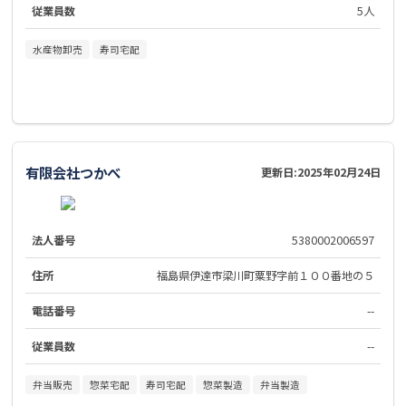
従業員数
5人
水産物卸売
寿司宅配
有限会社つかべ
更新日:
2025年02月24日
法人番号
5380002006597
住所
福島県伊達市梁川町粟野字前１００番地の５
電話番号
--
従業員数
--
弁当販売
惣菜宅配
寿司宅配
惣菜製造
弁当製造