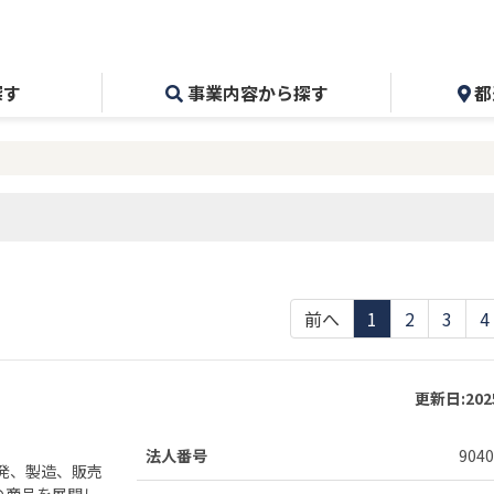
探す
事業内容から探す
都
前へ
1
2
3
4
更新日:
20
法人番号
9040
発、製造、販売
の商品を展開し、