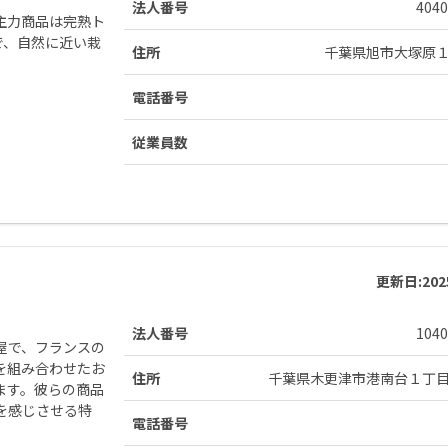
法人番号
4040
主力商品は完熟ト
で、自然に近い栽
住所
千葉県旭市大塚原
電話番号
従業員数
更新日:
20
法人番号
1040
屋で、フランスの
を組み合わせたお
住所
千葉県木更津市港南台１丁
ます。彼らの商品
を感じさせる特
電話番号