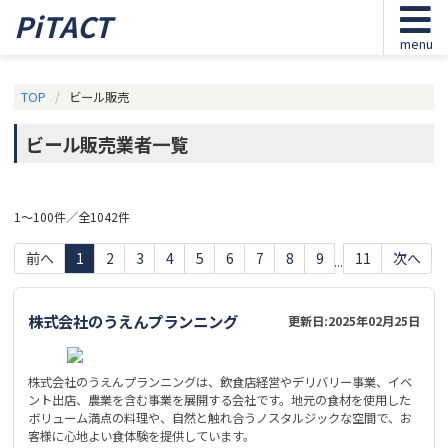
PiTACT
menu
TOP
ビール販売
ビール販売業者一覧
1～100件／全1042件
前へ
1
2
3
4
5
6
7
8
9
11
次へ
...
株式会社のうえんプランニング
更新日:
2025年02月25日
株式会社のうえんプランニングは、飲食店経営やデリバリー事業、イベ
ント出店、農業を含む事業を展開する会社です。地元の食材を使用した
ボリューム満点の料理や、自然と触れ合うノスタルジックな空間で、お
客様に心地よい食体験を提供しています。