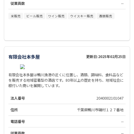
従業員数
--
米販売
ビール販売
ワイン販売
ウイスキー販売
酒類販売
有限会社本多屋
更新日:
2025年02月25日
有限会社本多屋は鴨川漁港の近くに位置し、酒類、調味料、食料品など
を販売する地域密着型の酒店です。80年以上の歴史を持ち、地域社会に
根付いた商いを展開しています。
法人番号
2040002101047
住所
千葉県鴨川市磯村１２７番地
電話番号
--
従業員数
--