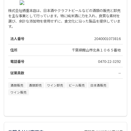
株式会社栖重本店は、日本酒やクラフトビールなどの酒類の販売と卸売
を主な事業として行っています。特に純米酒に力を入れ、良質な素材を
選び、余計な添加物を使用せずに、食文化に沿った製品を提供していま
す。
法人番号
2040001073816
住所
千葉県館山市北条１０６５番地
電話番号
0470-22-3292
従業員数
--
酒類販売
酒類卸売
ワイン卸売
ビール販売
日本酒販売
ワイン販売