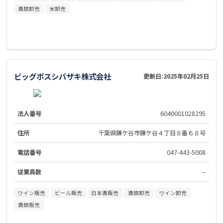
酒類卸売
米卸売
ビッグボスシバザキ株式会社
更新日:
2025年02月25日
法人番号
6040001028295
住所
千葉県鎌ケ谷市鎌ケ谷４丁目８番６８号
電話番号
047-443-5008
従業員数
--
ワイン販売
ビール販売
日本酒販売
酒類卸売
ワイン卸売
酒類販売