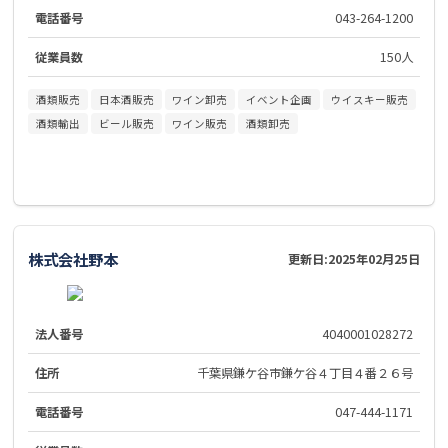
電話番号
043-264-1200
従業員数
150人
酒類販売
日本酒販売
ワイン卸売
イベント企画
ウイスキー販売
酒類輸出
ビール販売
ワイン販売
酒類卸売
株式会社野本
更新日:
2025年02月25日
法人番号
4040001028272
住所
千葉県鎌ケ谷市鎌ケ谷４丁目４番２６号
電話番号
047-444-1171