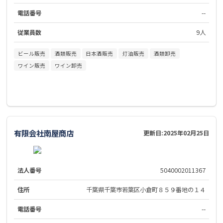
電話番号
--
従業員数
9人
ビール販売
酒類販売
日本酒販売
灯油販売
酒類卸売
ワイン販売
ワイン卸売
有限会社南屋商店
更新日:
2025年02月25日
法人番号
5040002011367
住所
千葉県千葉市若葉区小倉町８５９番地の１４
電話番号
--