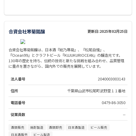
合資会社寒菊銘醸
更新日:
2025年02月25日
合資会社寒菊銘醸は、日本酒『総乃寒菊』、『松尾自慢』、
『Ocean99』とクラフトビール『KUJUKURIOCEAN』の醸造元です。
130年の歴史を持ち、伝統の技術と新たな挑戦を組み合わせ、品質管理
に重点を置きながら、国内外での販売を展開しています。
法人番号
2040003003143
住所
千葉県山武市松尾町武野里１１番地
電話番号
0479-86-3050
従業員数
--
酒類販売
焼酎製造
酒類卸売
日本酒製造
ビール販売
日本酒販売
ビール製造