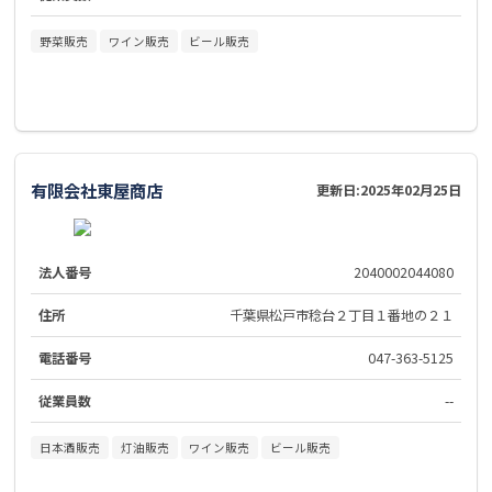
野菜販売
ワイン販売
ビール販売
有限会社東屋商店
更新日:
2025年02月25日
法人番号
2040002044080
住所
千葉県松戸市稔台２丁目１番地の２１
電話番号
047-363-5125
従業員数
--
日本酒販売
灯油販売
ワイン販売
ビール販売