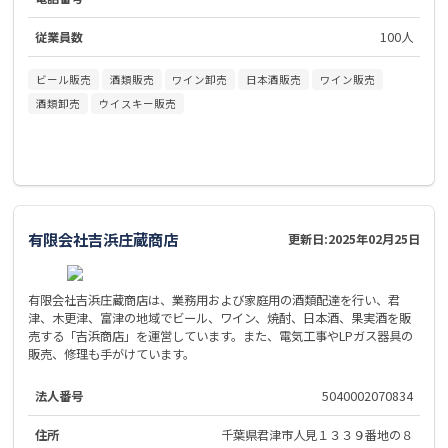
従業員数
100人
ビール販売
酒類販売
ワイン卸売
日本酒販売
ワイン販売
酒類卸売
ウイスキー販売
有限会社吉浜庄蔵商店
更新日:
2025年02月25日
有限会社吉浜庄蔵商店は、業務用および家庭用の酒類配達を行い、君
津、木更津、富津の地域でビール、ワイン、焼酎、日本酒、果実酒を販
売する「吉浜商店」を運営しています。また、電気工事やLPガス器具の
販売、修理も手がけています。
法人番号
5040002070834
住所
千葉県君津市人見１３３９番地の８