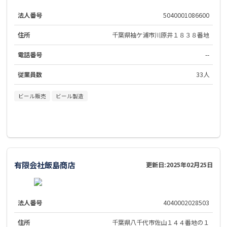
法人番号
5040001086600
住所
千葉県袖ケ浦市川原井１８３８番地
電話番号
--
従業員数
33人
ビール販売
ビール製造
有限会社飯島商店
更新日:
2025年02月25日
法人番号
4040002028503
住所
千葉県八千代市佐山１４４番地の１