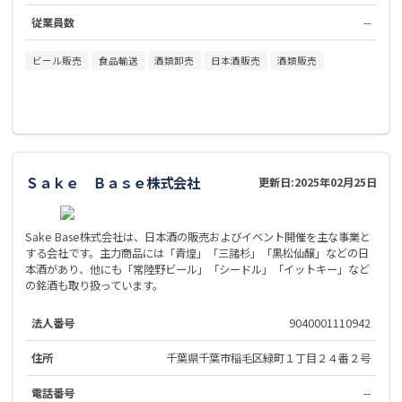
従業員数
--
ビール販売
食品輸送
酒類卸売
日本酒販売
酒類販売
Ｓａｋｅ Ｂａｓｅ株式会社
更新日:
2025年02月25日
Sake Base株式会社は、日本酒の販売およびイベント開催を主な事業と
する会社です。主力商品には「青煌」「三諸杉」「黒松仙醸」などの日
本酒があり、他にも「常陸野ビール」「シードル」「イットキー」など
の銘酒も取り扱っています。
法人番号
9040001110942
住所
千葉県千葉市稲毛区緑町１丁目２４番２号
電話番号
--