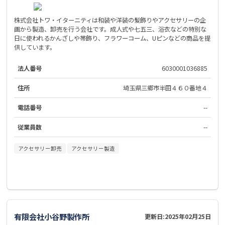
株式会社トワ・イターニティは和装や洋装の髪飾りやアクセサリーの企
画から製造、卸売を行う会社です。成人式や七五三、浴衣などの特別な
日に使われるかんざしや帯飾り、フラワーコーム、Uピンなどの商品を提
供しています。
法人番号
6030001036885
住所
埼玉県三郷市半田４６０番地４
電話番号
--
従業員数
--
アクセサリー卸売
アクセサリー製造
有限会社小谷野製作所
更新日:
2025年02月25日