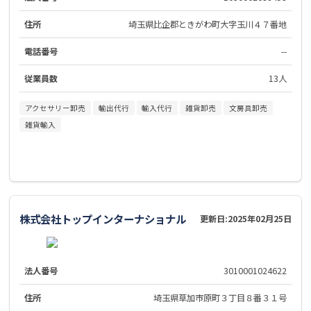
住所
埼玉県比企郡ときがわ町大字玉川４７番地
電話番号
--
従業員数
13人
アクセサリー卸売
輸出代行
輸入代行
雑貨卸売
文房具卸売
雑貨輸入
株式会社トップインターナショナル
更新日:
2025年02月25日
法人番号
3010001024622
住所
埼玉県草加市原町３丁目８番３１号