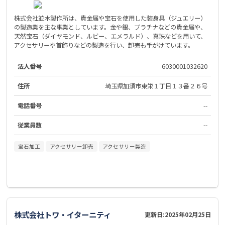
株式会社並木製作所は、貴金属や宝石を使用した装身具（ジュエリー）
の製造業を主な事業としています。金や銀、プラチナなどの貴金属や、
天然宝石（ダイヤモンド、ルビー、エメラルド）、真珠などを用いて、
アクセサリーや首飾りなどの製造を行い、卸売も手がけています。
法人番号
6030001032620
住所
埼玉県加須市東栄１丁目１３番２６号
電話番号
--
従業員数
--
宝石加工
アクセサリー卸売
アクセサリー製造
株式会社トワ・イターニティ
更新日:
2025年02月25日