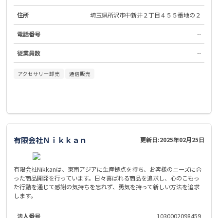
住所
埼玉県所沢市中新井２丁目４５５番地の２
電話番号
--
従業員数
--
アクセサリー卸売
通信販売
有限会社Ｎｉｋｋａｎ
更新日:
2025年02月25日
有限会社Nikkanは、東南アジアに生産拠点を持ち、お客様のニーズに合
った商品開発を行っています。日々喜ばれる商品を追求し、心のこもっ
た行動を通じて感謝の気持ちを忘れず、勇気を持って新しい方法を追求
します。
法人番号
1030002098459