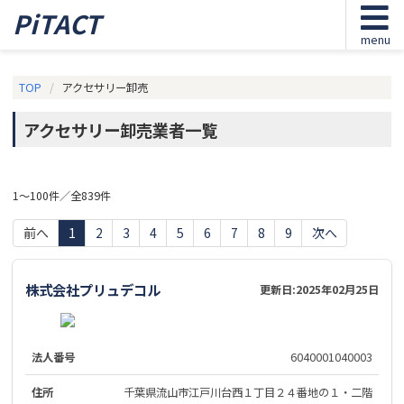
PiTACT
menu
TOP
アクセサリー卸売
アクセサリー卸売業者一覧
1～100件／全839件
前へ
1
2
3
4
5
6
7
8
9
次へ
株式会社プリュデコル
更新日:
2025年02月25日
法人番号
6040001040003
住所
千葉県流山市江戸川台西１丁目２４番地の１・二階