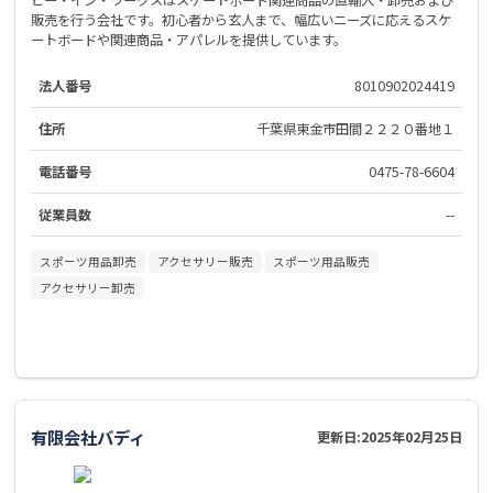
ビー・イン・ワークスはスケートボード関連商品の直輸入・卸売および
販売を行う会社です。初心者から玄人まで、幅広いニーズに応えるスケ
ートボードや関連商品・アパレルを提供しています。
法人番号
8010902024419
住所
千葉県東金市田間２２２０番地１
電話番号
0475-78-6604
従業員数
--
スポーツ用品卸売
アクセサリー販売
スポーツ用品販売
アクセサリー卸売
有限会社バディ
更新日:
2025年02月25日