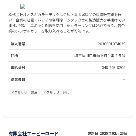
株式会社オオスギカラーテックは金属・貴金属製品の製造販売業を行
い、企業の社章・バッチや各種ネームタック等の製造販売を手掛けてい
ます。特に、エポキシ樹脂を使用したカラーリングは好評であり、各企
業のシンボルカラーを取り入れることが可能です。
法人番号
2030001074039
住所
埼玉県川口市前上町１番２５号
電話番号
048-268-0206
従業員数
--
アクセサリー製造
アクセサリー卸売
有限会社エービーロード
更新日:
2025年02月25日