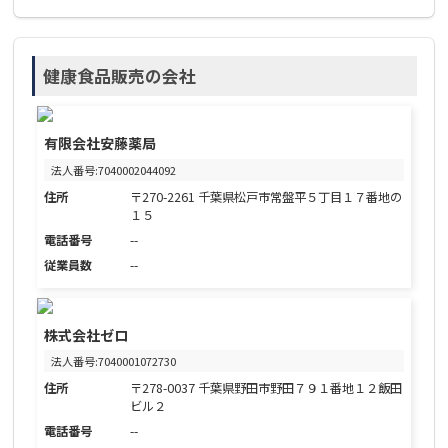
健康食品販売の会社
有限会社安藤薬局
法人番号:7040002044092
住所
〒270-2261 千葉県松戸市常盤平５丁目１７番地の
１５
電話番号
--
従業員数
--
株式会社ゼロ
法人番号:7040001072730
住所
〒278-0037 千葉県野田市野田７９１番地１２飯田
ビル２
電話番号
--