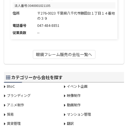
法人番号:3040001021105
住所
〒276-0023 千葉県八千代市勝田台１丁目１４番地
の３９
電話番号
047-484-8851
従業員数
--
眼鏡フレーム販売の会社一覧へ
カテゴリーから会社を探す
BtoC
イベント企画
ブランディング
映像制作
アニメ制作
動画制作
貿易
マンション管理
賃貸管理
翻訳