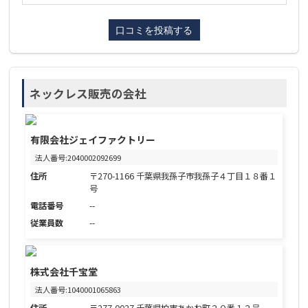
ネックレス販売の会社
有限会社ジェイファクトリー
法人番号:2040002092699
住所
〒270-1166 千葉県我孫子市我孫子４丁目１８番１
号
電話番号
--
従業員数
--
株式会社千宝堂
法人番号:1040001065863
住所
〒277-0027 千葉県柏市あかね町２０番１２号