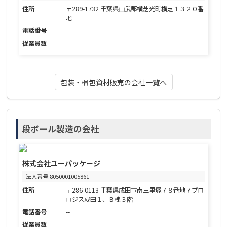
住所
〒289-1732 千葉県山武郡横芝光町横芝１３２０番
地
電話番号
--
従業員数
--
包装・梱包資材販売の会社一覧へ
段ボール製造の会社
株式会社ユーパッケージ
法人番号:8050001005861
住所
〒286-0113 千葉県成田市南三里塚７８番地７プロ
ロジス成田１、Ｂ棟３階
電話番号
--
従業員数
--