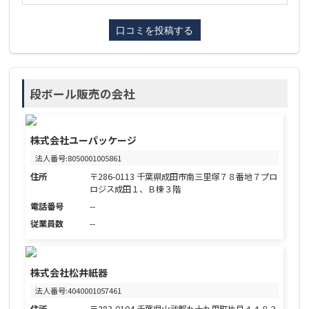
段ボール販売の会社
株式会社ユーパッケージ
法人番号:8050001005861
住所
〒286-0113 千葉県成田市南三里塚７８番地７プロ
ロジス成田１、Ｂ棟３階
電話番号
--
従業員数
--
株式会社松井紙器
法人番号:4040001057461
住所
〒283-0104 千葉県山武郡九十九里町片貝４４８３