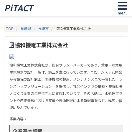
PiTACT
menu
TOP
長崎県
長崎市
協和機電工業株式会社
協和機電工業株式会社
協和機電工業株式会社は、総合プラントメーカーであり、重電・産業用
電気機器の設計、製作、施工を主に行っています。また、システム開発
から設備の設計施工、関連機器の製造、メンテナンスまで一貫した「ワ
ンストップソリューション」を提供し、社会インフラの構築・整備とモ
ノづくり企業の生産性向上に貢献しています。その活動は、水処理プラ
ントや産業機械における実績や技術開発による新規事業など、幅広い領
域に及んでいます。
事業内容：
企業基本情報