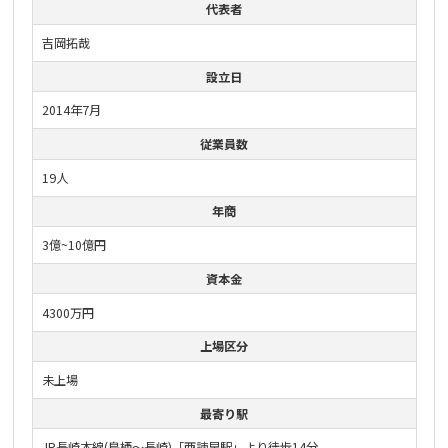
代表者
吉岡拓哉
設立日
2014年7月
従業員数
19人
年商
3億~10億円
資本金
4300万円
上場区分
未上場
最寄り駅
JR長崎本線(鳥栖〜長崎)「西諫早駅」より徒歩14分