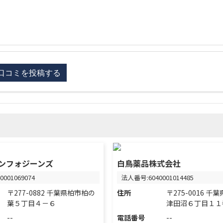
ンフォジーンズ
白鳥薬品株式会社
001069074
法人番号:6040001014485
〒277-0882 千葉県柏市柏の
住所
〒275-0016 
葉５丁目４－６
津田沼６丁目１１
--
電話番号
--